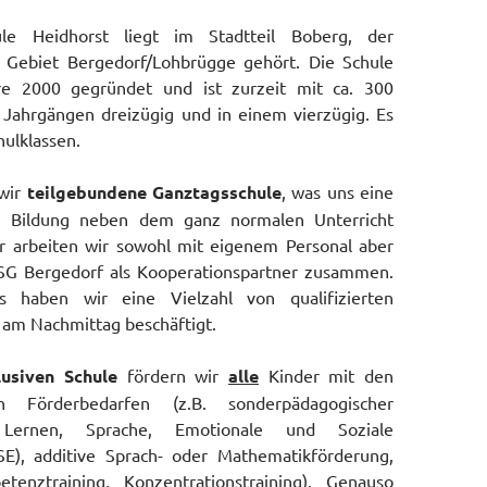
le Heidhorst liegt im Stadtteil Boberg, der
Gebiet Bergedorf/Lohbrügge gehört. Die Schule
e 2000 gegründet und ist zurzeit mit ca. 300
i Jahrgängen dreizügig und in einem vierzügig. Es
hulklassen.
 wir
teilgebundene Ganztagsschule
, was uns eine
ige Bildung neben dem ganz normalen Unterricht
er arbeiten wir sowohl mit eigenem Personal aber
SG Bergedorf als Kooperationspartner zusammen.
s haben wir eine Vielzahl von qualifizierten
 am Nachmittag beschäftigt.
lusiven Schule
fördern wir
alle
Kinder mit den
en Förderbedarfen (z.B. sonderpädagogischer
 Lernen, Sprache, Emotionale und Soziale
SE), additive Sprach- oder Mathematikförderung,
tenztraining, Konzentrationstraining). Genauso