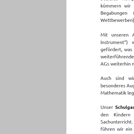
kümmern wir 
Begabungen (
Wettbewerben)
Mit unseren 
Instrument“) 
gefördert, was 
weiterführenden
AGs weiterhin 
Auch sind w
besonderes Aug
Mathematik leg
Unser
Schulga
den Kindern 
Sachunterricht
führen wir ein