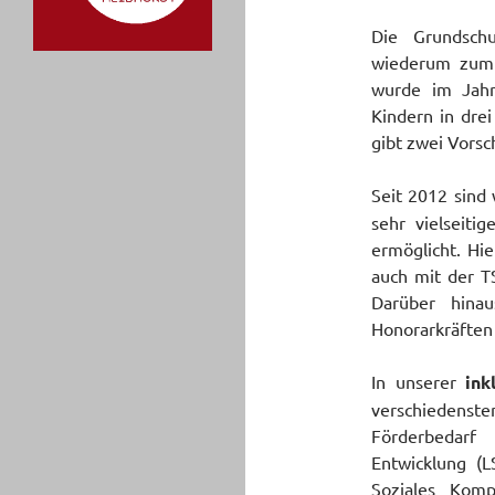
Die Grundschu
wiederum zum 
wurde im Jahr
Kindern in dre
gibt zwei Vorsc
Seit 2012 sind
sehr vielseit
ermöglicht. Hi
auch mit der T
Darüber hinau
Honorarkräften
In unserer
ink
verschiedenst
Förderbedarf
Entwicklung (L
Soziales Kompe