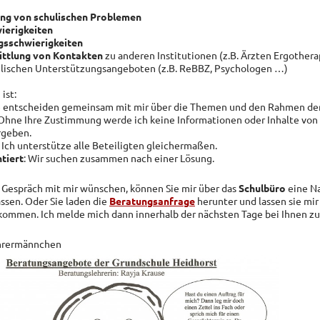
ng von schulischen Problemen
ierigkeiten
gsschwierigkeiten
ttlung von Kontakten
zu anderen Institutionen (z.B. Ärzten Ergother
lischen Unterstützungsangeboten (z.B. ReBBZ, Psychologen …)
ist:
ie entscheiden gemeinsam mit mir über die Themen und den Rahmen de
 Ohne Ihre Zustimmung werde ich keine Informationen oder Inhalte von
rgeben.
: Ich unterstütze alle Beteiligten gleichermaßen.
tiert
: Wir suchen zusammen nach einer Lösung.
 Gespräch mit mir wünschen, können Sie mir über das
Schulbüro
eine Na
sen. Oder Sie laden die
Beratungsanfrage
herunter und lassen sie mi
kommen. Ich melde mich dann innerhalb der nächsten Tage bei Ihnen zu
hrermännc
hen