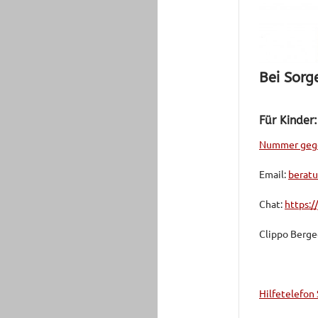
Bei Sorg
Für Kinder:
Nummer geg
Email:
berat
Chat:
https:/
Clippo Berge
Hilfetelefon