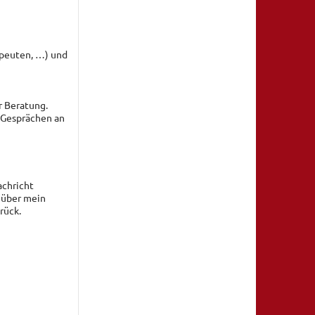
apeuten, …) und
r Beratung.
 Gesprächen an
chricht
r über mein
rück.