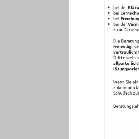
bei der
Kläru
bei
Lernschw
bei
Erziehun
bei der
Vermi
zu außerschu
Die Beratung 
freiwillig
: S
vertraulich
:
Dritte weite
allparteilich
lösungsorien
Wenn Sie ein
zukommen las
Schulfach zu
Beratungsle