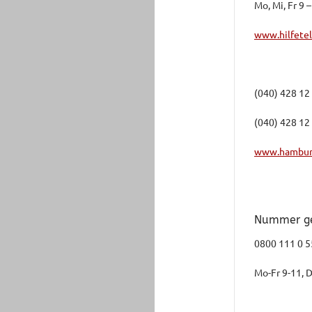
Mo, Mi, Fr 9 
www.hilfetel
(040) 428 12
(040) 428 12
www.hamburg
Nummer g
0800 111 0 
Mo-Fr 9-11, 