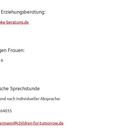
 Erziehungsberatung:
bke-beratung.de
gen Frauen:
16
sche Sprechstunde
und nach individueller Absprache:
964035
ermann@children-for-tomorrow.de