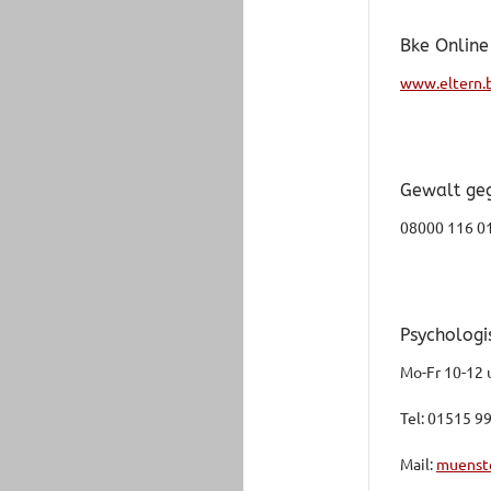
Bke Online
www.eltern.
Gewalt ge
08000 116 0
Psychologi
Mo-Fr 10-12 
Tel: 01515 9
Mail:
muenst