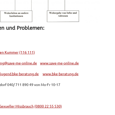
en und Problemen:
en Kummer
(116 111)
ung@save-me-online.de
www.save-me-online.de
/jugend.bke-beratung.de
www.bke-beratung.de
dorf 040/ 711 890 49 von Mo-Fr 10-17
 Sexueller Missbrauch
(0800 22 55 530)