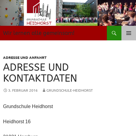
Zum
Inhalt
springen
Suchen
Wir lernen alle gemeinsam!
PRIMÄR
MENÜ
ADRESSE UND ANFAHRT
ADRESSE UND
KONTAKTDATEN
3. FEBRUAR 2016
GRUNDSCHULE-HEIDHORST
Grundschule Heidhorst
Heidhorst 16