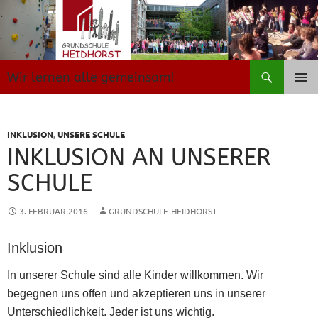
Zum
Inhalt
springen
Suchen
Wir lernen alle gemeinsam!
PRIMÄR
MENÜ
INKLUSION
,
UNSERE SCHULE
INKLUSION AN UNSERER
SCHULE
3. FEBRUAR 2016
GRUNDSCHULE-HEIDHORST
Inklusion
In unserer Schule sind alle Kinder willkommen. Wir
begegnen uns offen und akzeptieren uns in unserer
Unterschiedlichkeit. Jeder ist uns wichtig.