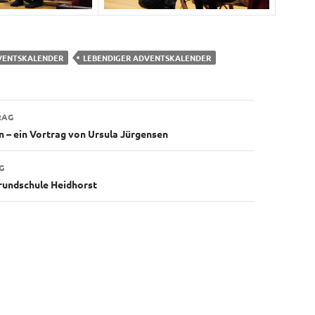
VENTSKALENDER
LEBENDIGER ADVENTSKALENDER
navigation
RAG
n – ein Vortrag von Ursula Jürgensen
G
Grundschule Heidhorst