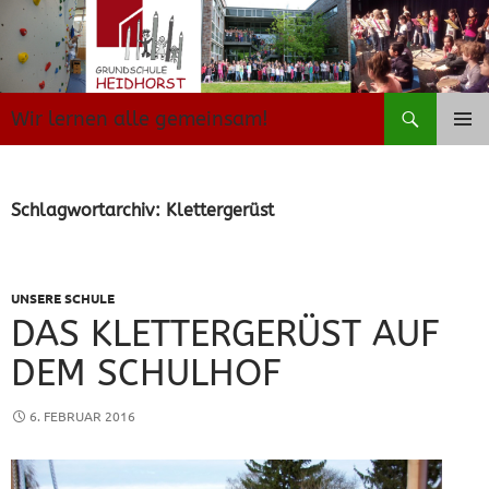
Zum
Inhalt
springen
Suchen
Wir lernen alle gemeinsam!
PRIMÄR
MENÜ
Schlagwortarchiv: Klettergerüst
UNSERE SCHULE
DAS KLETTERGERÜST AUF
DEM SCHULHOF
6. FEBRUAR 2016