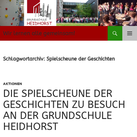
Zum
Inhalt
springen
Suchen
Wir lernen alle gemeinsam!
PRIMÄR
MENÜ
Schlagwortarchiv: Spielscheune der Geschichten
AKTIONEN
DIE SPIELSCHEUNE DER
GESCHICHTEN ZU BESUCH
AN DER GRUNDSCHULE
HEIDHORST