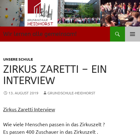
Zum
Inhalt
springen
Suchen
Wir lernen alle gemeinsam!
PRIMÄR
MENÜ
UNSERE SCHULE
ZIRKUS ZARETTI – EIN
INTERVIEW
13. AUGUST 2019
GRUNDSCHULE-HEIDHORST
Zirkus Zaretti Interview
Wie viele Menschen passen in das Zirkuszelt ?
Es passen 400 Zuschauer in das Zirkuszelt .