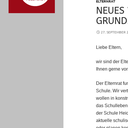
ELTERNRAT
NEUES
GRUND
27. SEPTEMBER 
Liebe Eltern,
wir sind der El
Ihnen gerne vor
Der Elternrat f
Schule. Wir ver
wollen in konst
das Schulleben 
der Schule Heid
aktuelle schuli
oder planen ko